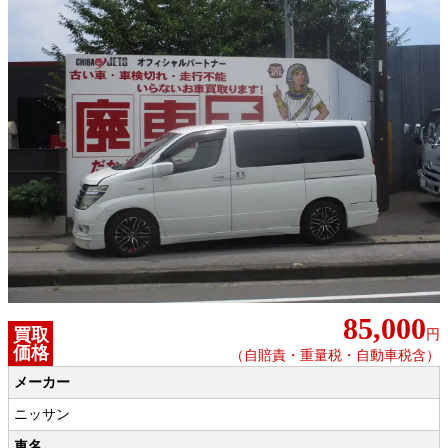
85,000
買取
円
価格
（自賠責・重量税・自動車税含）
メーカー
ニッサン
車名