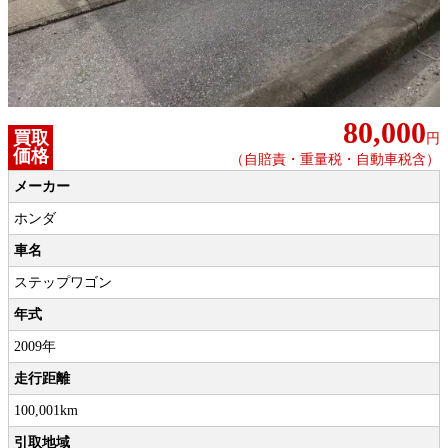
80,000
買取
円
価格
（自賠責・重量税・自動車税含）
メーカー
ホンダ
車名
ステップワゴン
年式
2009年
走行距離
100,001km
引取地域